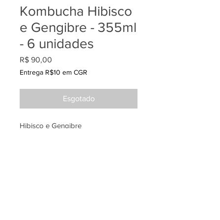
Kombucha Hibisco
e Gengibre - 355ml
- 6 unidades
Preço
R$ 90,00
Entrega R$10 em CGR
Esgotado
Hibisco e Gengibre
O queridinho mais procurado, com 
sabor único e cor vibrante e 
energizante.