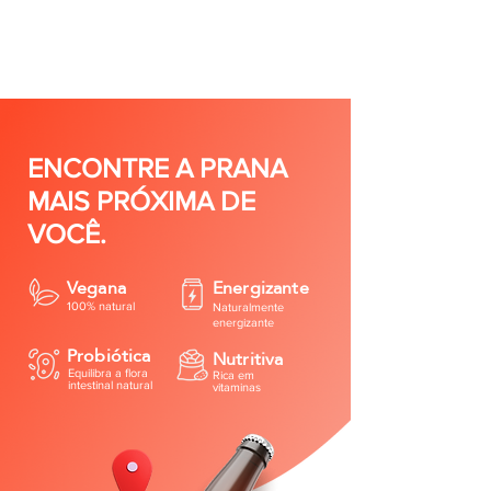
ENCONTRE A PRANA
MAIS PRÓXIMA DE
VOCÊ.
Vegana
Energizante
100% natural
Naturalmente
energizante
Probiótica
Nutritiva
Equilibra a flora
Rica em
intestinal natural
vitaminas