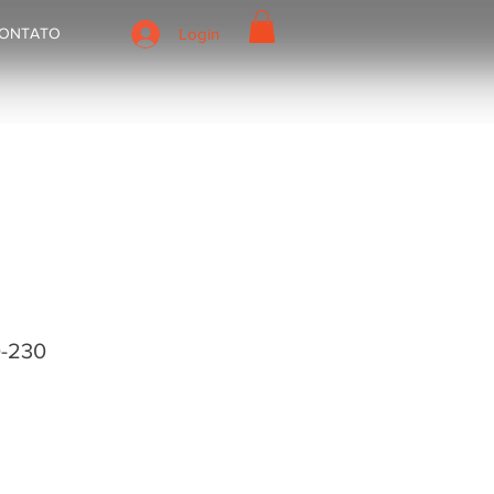
ONTATO
Login
0-230