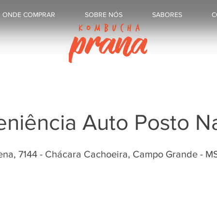
ONDE COMPRAR
SOBRE NÓS
SABORES
C
niência Auto Posto N
ena, 7144 - Chácara Cachoeira, Campo Grande - M