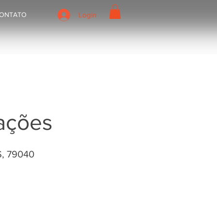
ONTATO
Login
ações
S, 79040