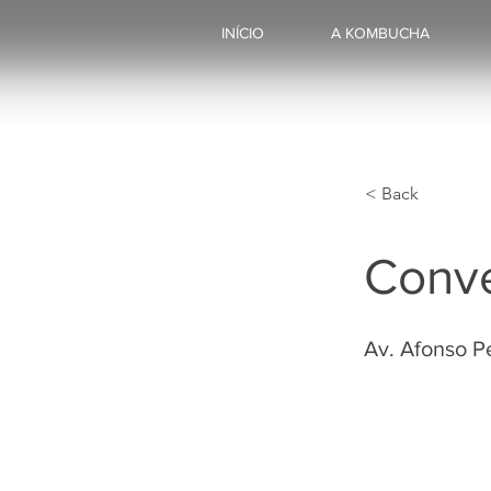
INÍCIO
A KOMBUCHA
< Back
Conve
Av. Afonso P